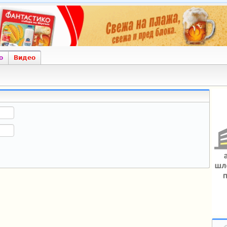
о
Видео