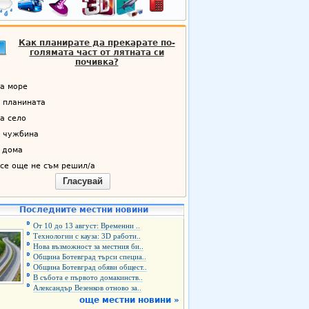
Как планирате да прекарате по-
голямата част от лятната си
почивка?
а море
 планината
а село
 чужбина
 дома
се още не съм решил/а
Гласувай
Последните местни новини
От 10 до 13 август: Временни ..
Технологии с кауза: 3D работи..
Нова възможност за местния би..
Община Ботевград търси специа..
Община Ботевград обяви общест..
В събота е първото домакинств..
Александър Везенков отново за..
още местни новини »