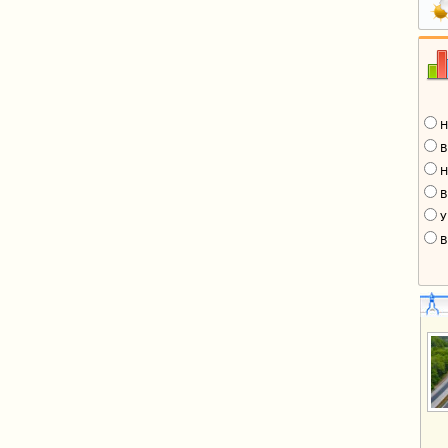
Н
В
Н
В
У
В