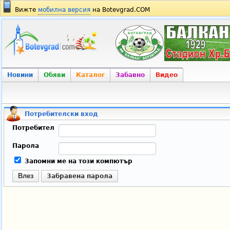
Вижте
мобилна версия
на Botevgrad.COM
Новини
Обяви
Каталог
Забавно
Видео
Потребителски вход
Потребител
Парола
Запомни ме на този компютър
Влез
Забравена парола