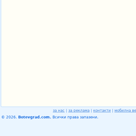
за нас
|
за реклама
|
контакти
|
мобилна в
© 2026.
Botevgrad.com.
Всички права запазени.