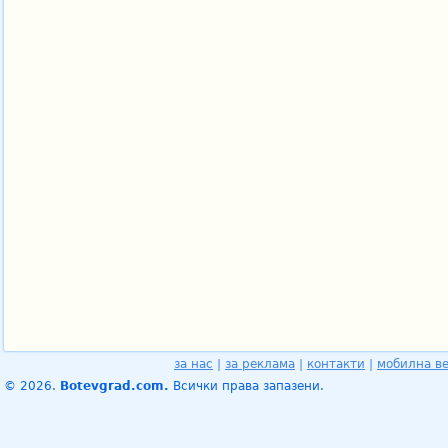
за нас
|
за реклама
|
контакти
|
мобилна в
© 2026.
Botevgrad.com.
Всички права запазени.