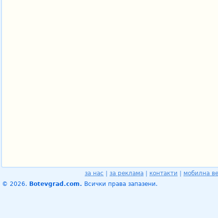
за нас
|
за реклама
|
контакти
|
мобилна в
© 2026.
Botevgrad.com.
Всички права запазени.