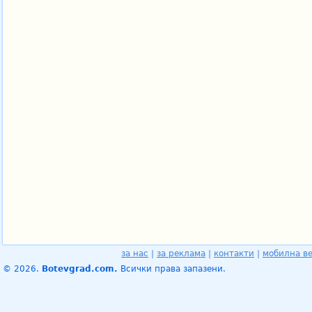
за нас
|
за реклама
|
контакти
|
мобилна в
© 2026.
Botevgrad.com.
Всички права запазени.