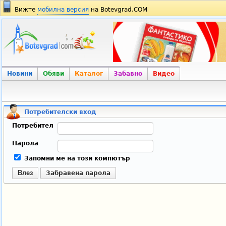
Вижте
мобилна версия
на Botevgrad.COM
Новини
Обяви
Каталог
Забавно
Видео
Потребителски вход
Потребител
Парола
Запомни ме на този компютър
Влез
Забравена парола