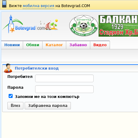
Вижте
мобилна версия
на Botevgrad.COM
Новини
Обяви
Каталог
Забавно
Видео
Потребителски вход
Потребител
Парола
Запомни ме на този компютър
Влез
Забравена парола