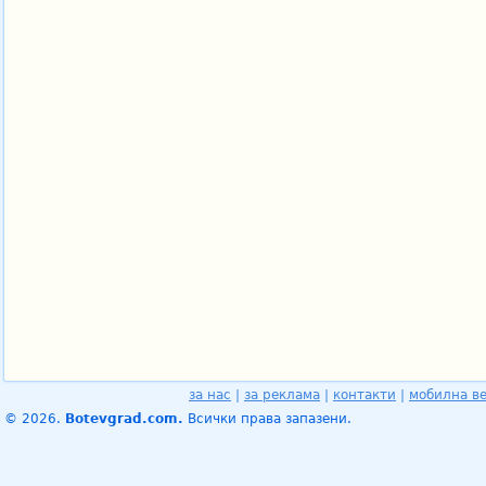
за нас
|
за реклама
|
контакти
|
мобилна в
© 2026.
Botevgrad.com.
Всички права запазени.