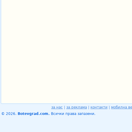
за нас
|
за реклама
|
контакти
|
мобилна в
© 2026.
Botevgrad.com.
Всички права запазени.