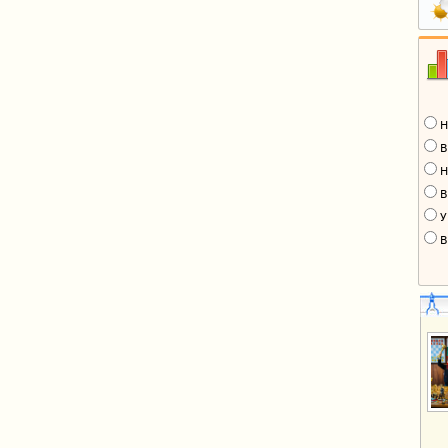
Н
В
Н
В
У
В