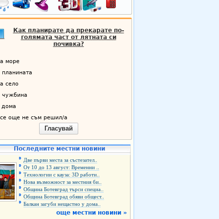
Как планирате да прекарате по-
голямата част от лятната си
почивка?
а море
 планината
а село
 чужбина
 дома
се още не съм решил/а
Гласувай
Последните местни новини
Две първи места за състезател..
От 10 до 13 август: Временни ..
Технологии с кауза: 3D работи..
Нова възможност за местния би..
Община Ботевград търси специа..
Община Ботевград обяви общест..
Балкан загуби нещастно у дома..
още местни новини »