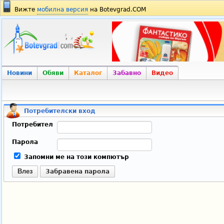
Вижте
мобилна версия
на Botevgrad.COM
Новини
Обяви
Каталог
Забавно
Видео
Потребителски вход
Потребител
Парола
Запомни ме на този компютър
Влез
Забравена парола