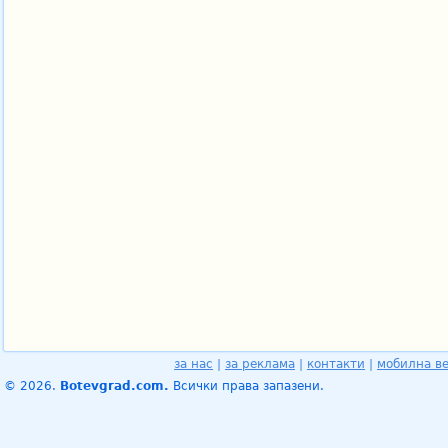
за нас
|
за реклама
|
контакти
|
мобилна в
© 2026.
Botevgrad.com.
Всички права запазени.