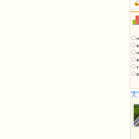
Н
В
Н
В
У
В