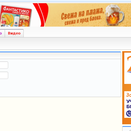
о
Видео