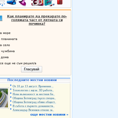
Как планирате да прекарате по-
голямата част от лятната си
почивка?
а море
 планината
а село
 чужбина
 дома
се още не съм решил/а
Гласувай
Последните местни новини
От 10 до 13 август: Временни ..
Технологии с кауза: 3D работи..
Нова възможност за местния би..
Община Ботевград търси специа..
Община Ботевград обяви общест..
В събота е първото домакинств..
Александър Везенков отново за..
още местни новини »