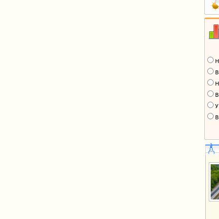
Н
В
Н
В
У
В