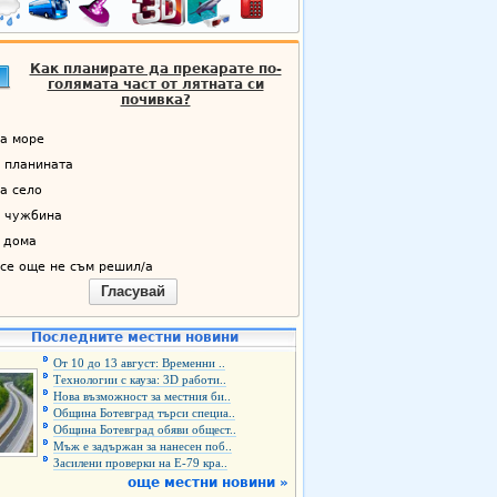
Как планирате да прекарате по-
голямата част от лятната си
почивка?
а море
 планината
а село
 чужбина
 дома
се още не съм решил/а
Гласувай
Последните местни новини
От 10 до 13 август: Временни ..
Технологии с кауза: 3D работи..
Нова възможност за местния би..
Община Ботевград търси специа..
Община Ботевград обяви общест..
Мъж е задържан за нанесен поб..
Засилени проверки на Е-79 кра..
още местни новини »