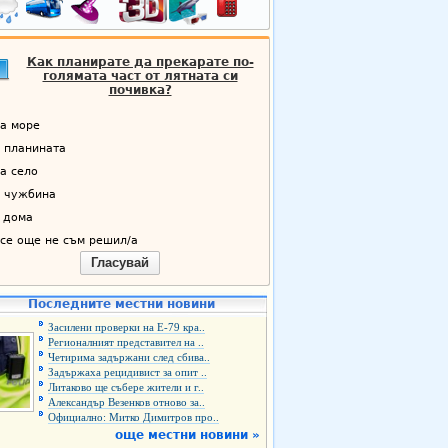
Как планирате да прекарате по-
голямата част от лятната си
почивка?
а море
 планината
а село
 чужбина
 дома
се още не съм решил/а
Гласувай
Последните местни новини
Засилени проверки на Е-79 кра..
Регионалният представител на ..
Четирима задържани след сбива..
Задържаха рецидивист за опит ..
Литаково ще събере жители и г..
Александър Везенков отново за..
Официално: Митко Димитров про..
още местни новини »