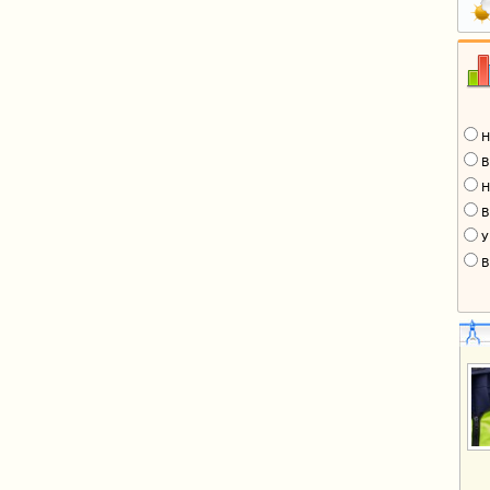
Н
В
Н
В
У
В