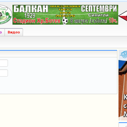
о
Видео