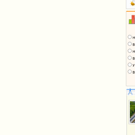
Н
В
Н
В
У
В