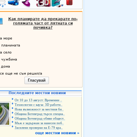
Как планирате да прекарате по-
голямата част от лятната си
почивка?
а море
 планината
а село
 чужбина
 дома
се още не съм решил/а
Гласувай
Последните местни новини
От 10 до 13 август: Временни ..
Технологии с кауза: 3D работи..
Нова възможност за местния би..
Община Ботевград търси специа..
Община Ботевград обяви общест..
Мъж е задържан за нанесен поб..
Засилени проверки на Е-79 кра..
още местни новини »