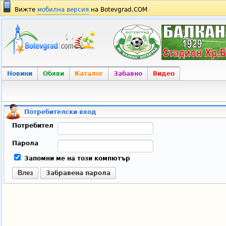
Вижте
мобилна версия
на Botevgrad.COM
Новини
Обяви
Каталог
Забавно
Видео
Потребителски вход
Потребител
Парола
Запомни ме на този компютър
Влез
Забравена парола