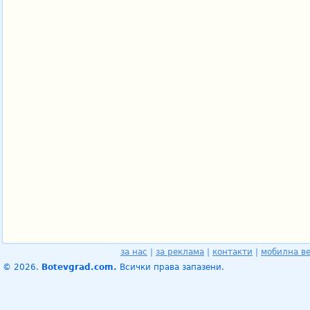
за нас
|
за реклама
|
контакти
|
мобилна в
© 2026.
Botevgrad.com.
Всички права запазени.