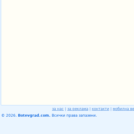
за нас
|
за реклама
|
контакти
|
мобилна в
© 2026.
Botevgrad.com.
Всички права запазени.