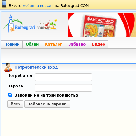
Вижте
мобилна версия
на Botevgrad.COM
Новини
Обяви
Каталог
Забавно
Видео
Потребителски вход
Потребител
Парола
Запомни ме на този компютър
Влез
Забравена парола