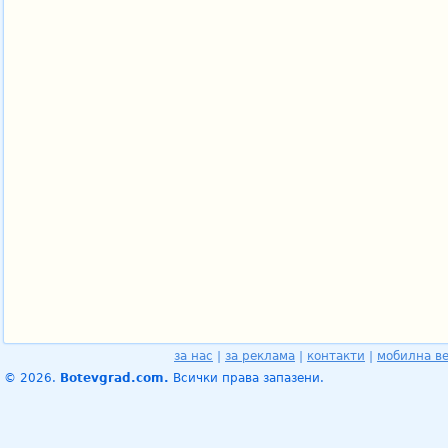
за нас
|
за реклама
|
контакти
|
мобилна в
© 2026.
Botevgrad.com.
Всички права запазени.