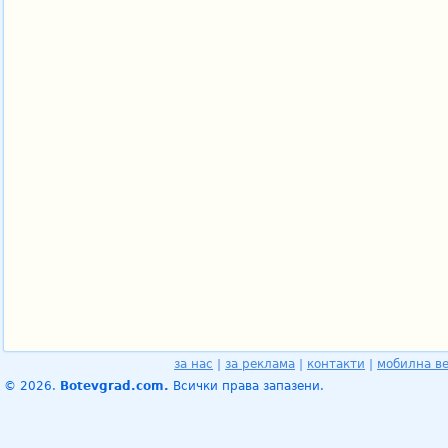
за нас
|
за реклама
|
контакти
|
мобилна в
© 2026.
Botevgrad.com.
Всички права запазени.