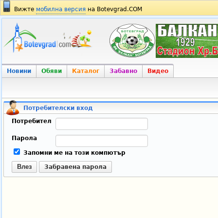
Вижте
мобилна версия
на Botevgrad.COM
Новини
Обяви
Каталог
Забавно
Видео
Потребителски вход
Потребител
Парола
Запомни ме на този компютър
Влез
Забравена парола