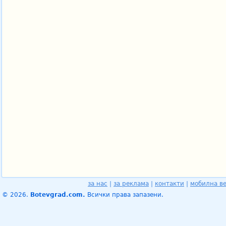
за нас
|
за реклама
|
контакти
|
мобилна в
© 2026.
Botevgrad.com.
Всички права запазени.