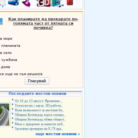
Как планирате да прекарате по-
голямата част от лятната си
почивка?
а море
 планината
а село
 чужбина
 дома
се още не съм решил/а
Гласувай
Последните местни новини
От 10 до 13 август: Временни ..
Технологии с кауза: 3D работи..
Нова възможност за местния би..
Община Ботевград търси специа..
Община Ботевград обяви общест..
Мъж е задържан за нанесен поб..
Засилени проверки на Е-79 кра..
още местни новини »