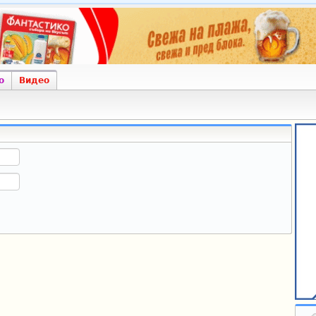
о
Видео