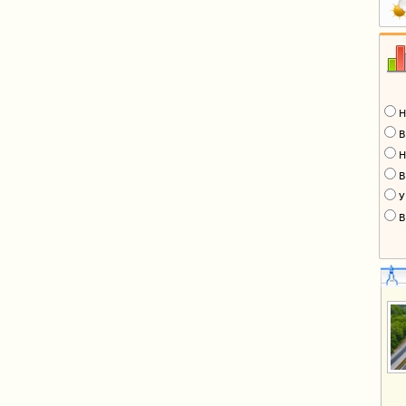
Н
В
Н
В
У
В