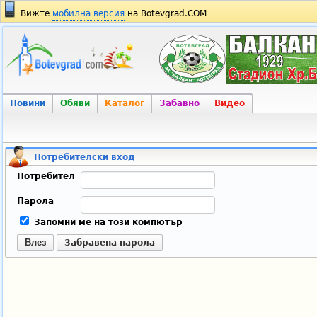
Вижте
мобилна версия
на Botevgrad.COM
Новини
Обяви
Каталог
Забавно
Видео
Потребителски вход
Потребител
Парола
Запомни ме на този компютър
Влез
Забравена парола