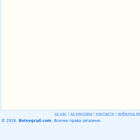
за нас
|
за реклама
|
контакти
|
мобилна в
© 2026.
Botevgrad.com.
Всички права запазени.