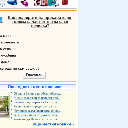
Как планирате да прекарате по-
голямата част от лятната си
почивка?
а море
 планината
а село
 чужбина
 дома
се още не съм решил/а
Гласувай
Последните местни новини
Община Ботевград обяви общест..
Мъж е задържан за нанесен поб..
Засилени проверки на Е-79 кра..
Регионалният представител на ..
Четирима задържани след сбива..
В събота е първото домакинств..
Александър Везенков отново за..
още местни новини »