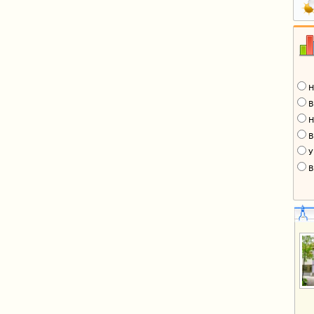
Н
В
Н
В
У
В