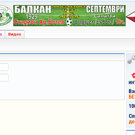
о
Видео