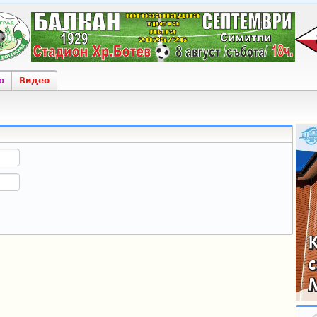
о
Видео