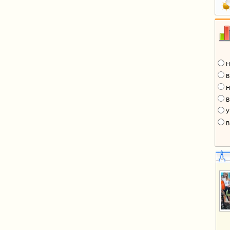
Н
В
Н
В
У
В