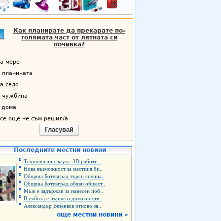
Как планирате да прекарате по-
голямата част от лятната си
почивка?
а море
 планината
а село
 чужбина
 дома
се още не съм решил/а
Гласувай
Последните местни новини
Технологии с кауза: 3D работи..
Нова възможност за местния би..
Община Ботевград търси специа..
Община Ботевград обяви общест..
Мъж е задържан за нанесен поб..
В събота е първото домакинств..
Александър Везенков отново за..
още местни новини »