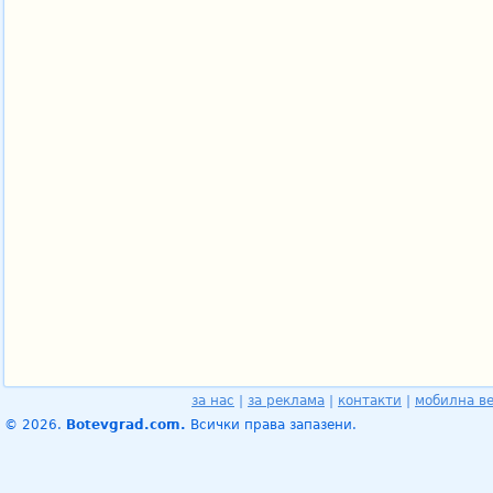
за нас
|
за реклама
|
контакти
|
мобилна в
© 2026.
Botevgrad.com.
Всички права запазени.