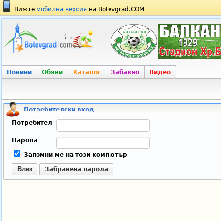
Вижте
мобилна версия
на Botevgrad.COM
Новини
Обяви
Каталог
Забавно
Видео
Потребителски вход
Потребител
Парола
Запомни ме на този компютър
Влез
Забравена парола