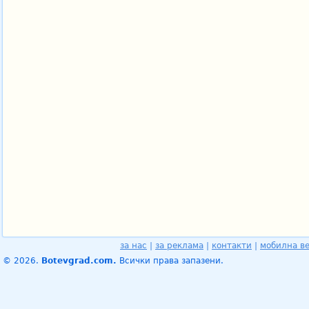
за нас
|
за реклама
|
контакти
|
мобилна в
© 2026.
Botevgrad.com.
Всички права запазени.