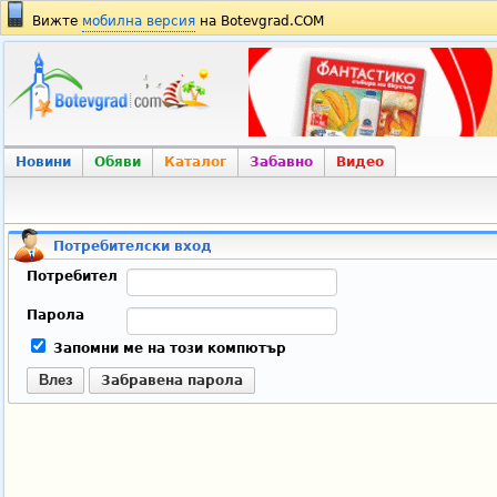
Вижте
мобилна версия
на Botevgrad.COM
Новини
Обяви
Каталог
Забавно
Видео
Потребителски вход
Потребител
Парола
Запомни ме на този компютър
Влез
Забравена парола