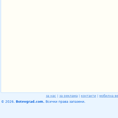
за нас
|
за реклама
|
контакти
|
мобилна в
© 2026.
Botevgrad.com.
Всички права запазени.