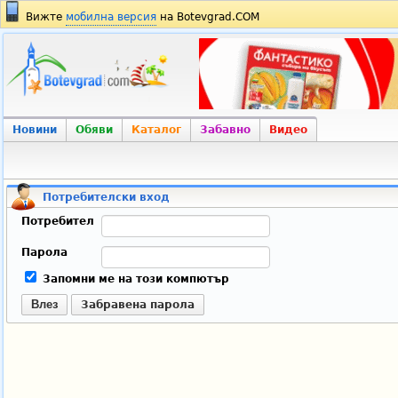
Вижте
мобилна версия
на Botevgrad.COM
Новини
Обяви
Каталог
Забавно
Видео
Потребителски вход
Потребител
Парола
Запомни ме на този компютър
Влез
Забравена парола