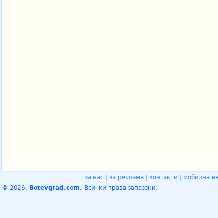
за нас
|
за реклама
|
контакти
|
мобилна в
© 2026.
Botevgrad.com.
Всички права запазени.