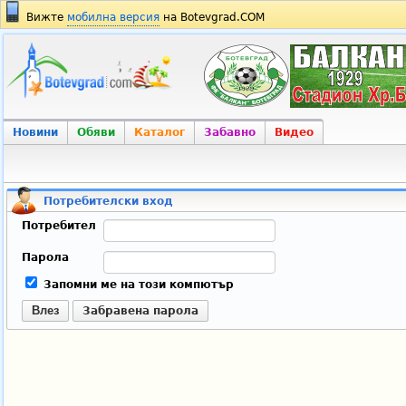
Вижте
мобилна версия
на Botevgrad.COM
Новини
Обяви
Каталог
Забавно
Видео
Потребителски вход
Потребител
Парола
Запомни ме на този компютър
Влез
Забравена парола