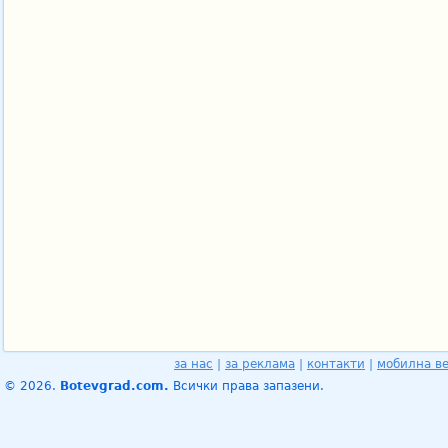
за нас
|
за реклама
|
контакти
|
мобилна в
© 2026.
Botevgrad.com.
Всички права запазени.