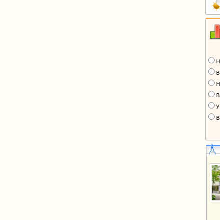
Н
В
Н
В
У
В