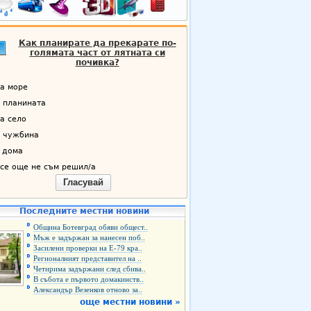
Как планирате да прекарате по-
голямата част от лятната си
почивка?
а море
 планината
а село
 чужбина
 дома
се още не съм решил/а
Гласувай
Последните местни новини
Община Ботевград обяви общест..
Мъж е задържан за нанесен поб..
Засилени проверки на Е-79 кра..
Регионалният представител на ..
Четирима задържани след сбива..
В събота е първото домакинств..
Александър Везенков отново за..
още местни новини »