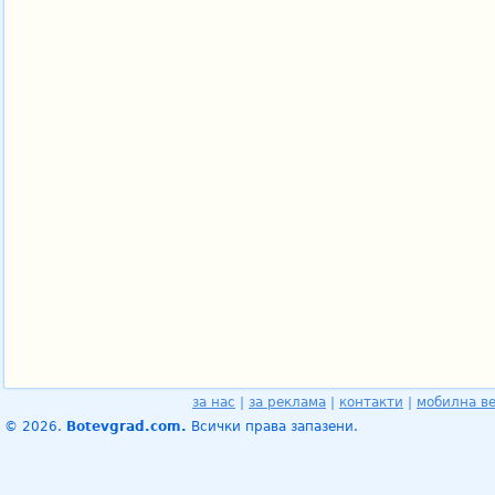
за нас
|
за реклама
|
контакти
|
мобилна в
© 2026.
Botevgrad.com.
Всички права запазени.