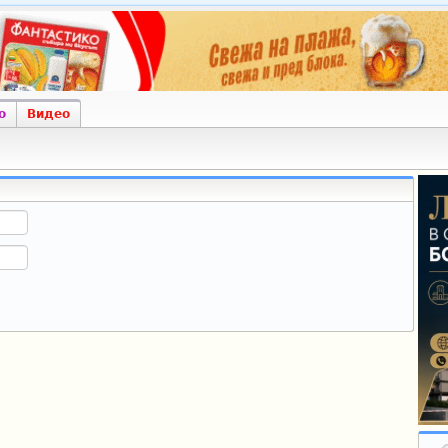
о
Видео