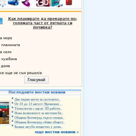
Как планирате да прекарате по-
голямата част от лятната си
почивка?
а море
 планината
а село
 чужбина
 дома
се още не съм решил/а
Гласувай
Последните местни новини
Две първи места за състезател..
От 10 до 13 август: Временни ..
Технологии с кауза: 3D работи..
Нова възможност за местния би..
Община Ботевград търси специа..
Община Ботевград обяви общест..
Балкан загуби нещастно у дома..
още местни новини »