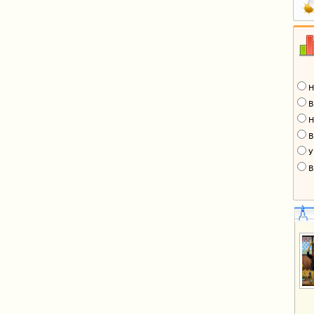
Н
В
Н
В
У
В