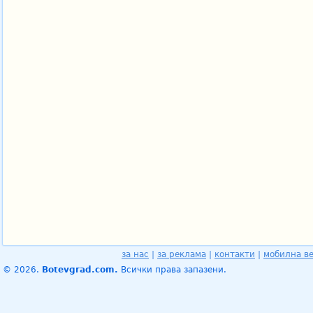
за нас
|
за реклама
|
контакти
|
мобилна в
© 2026.
Botevgrad.com.
Всички права запазени.