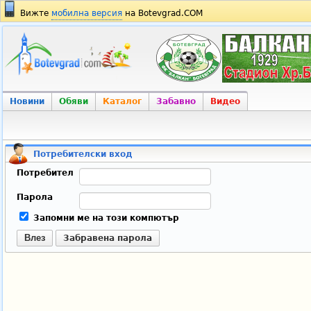
Вижте
мобилна версия
на Botevgrad.COM
Новини
Обяви
Каталог
Забавно
Видео
Потребителски вход
Потребител
Парола
Запомни ме на този компютър
Влез
Забравена парола