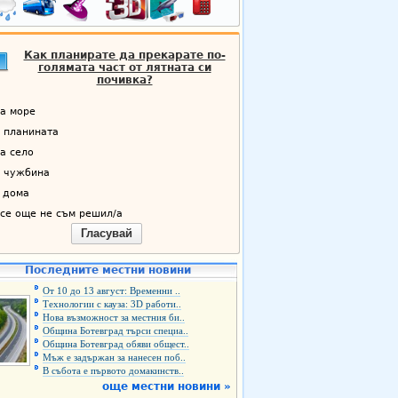
Как планирате да прекарате по-
голямата част от лятната си
почивка?
а море
 планината
а село
 чужбина
 дома
се още не съм решил/а
Гласувай
Последните местни новини
От 10 до 13 август: Временни ..
Технологии с кауза: 3D работи..
Нова възможност за местния би..
Община Ботевград търси специа..
Община Ботевград обяви общест..
Мъж е задържан за нанесен поб..
В събота е първото домакинств..
още местни новини »