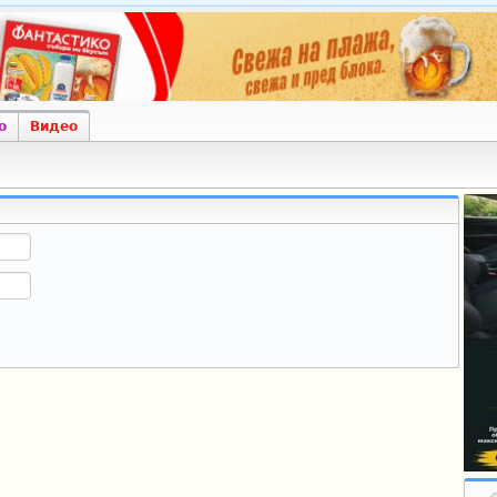
о
Видео