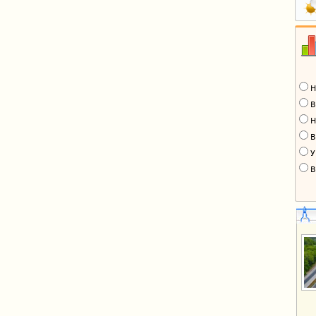
Н
В
Н
В
У
В