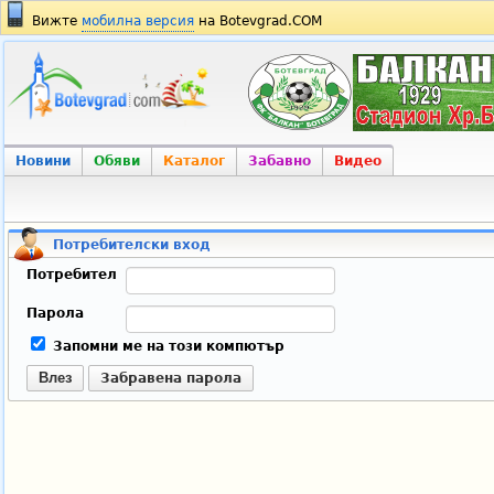
Вижте
мобилна версия
на Botevgrad.COM
Новини
Обяви
Каталог
Забавно
Видео
Потребителски вход
Потребител
Парола
Запомни ме на този компютър
Влез
Забравена парола