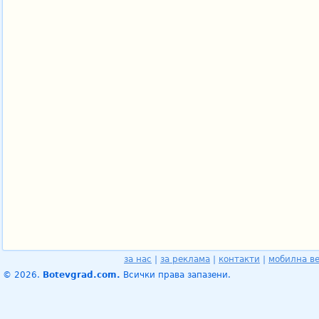
за нас
|
за реклама
|
контакти
|
мобилна в
© 2026.
Botevgrad.com.
Всички права запазени.