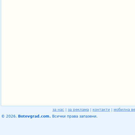
за нас
|
за реклама
|
контакти
|
мобилна в
© 2026.
Botevgrad.com.
Всички права запазени.