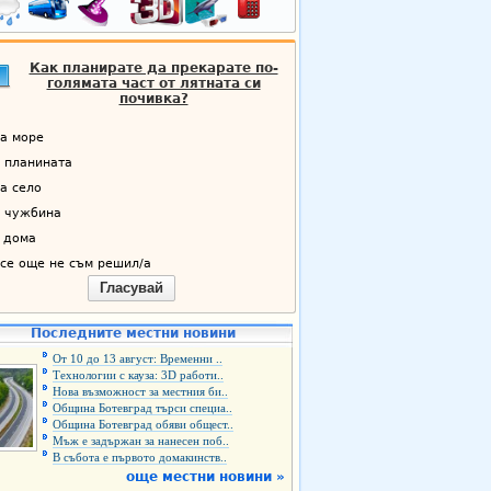
Как планирате да прекарате по-
голямата част от лятната си
почивка?
а море
 планината
а село
 чужбина
 дома
се още не съм решил/а
Гласувай
Последните местни новини
От 10 до 13 август: Временни ..
Технологии с кауза: 3D работи..
Нова възможност за местния би..
Община Ботевград търси специа..
Община Ботевград обяви общест..
Мъж е задържан за нанесен поб..
В събота е първото домакинств..
още местни новини »