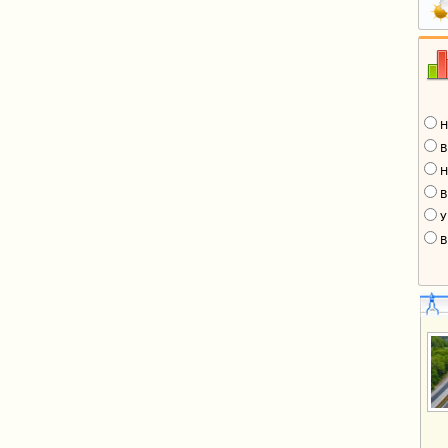
Н
В
Н
В
У
В