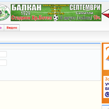
о
Видео