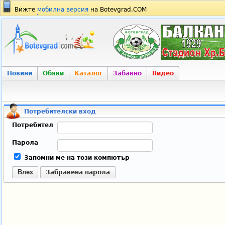
Вижте
мобилна версия
на Botevgrad.COM
Новини
Обяви
Каталог
Забавно
Видео
Потребителски вход
Потребител
Парола
Запомни ме на този компютър
Влез
Забравена парола