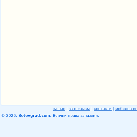
за нас
|
за реклама
|
контакти
|
мобилна в
© 2026.
Botevgrad.com.
Всички права запазени.