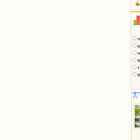
Н
В
Н
В
У
В