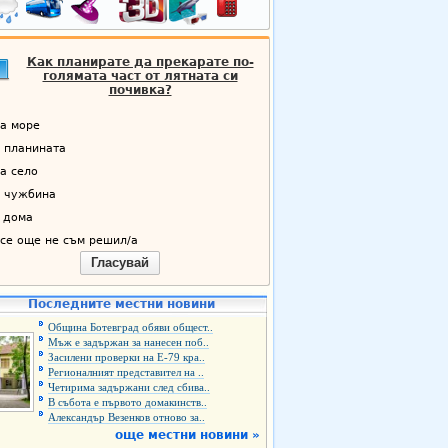
Как планирате да прекарате по-
голямата част от лятната си
почивка?
а море
 планината
а село
 чужбина
 дома
се още не съм решил/а
Гласувай
Последните местни новини
Община Ботевград обяви общест..
Мъж е задържан за нанесен поб..
Засилени проверки на Е-79 кра..
Регионалният представител на ..
Четирима задържани след сбива..
В събота е първото домакинств..
Александър Везенков отново за..
още местни новини »