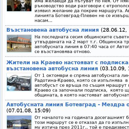
има желаещи да пътуват по нея. От ня
ръководство води разговори с етрополск
изявил желание да покрие маршрута. А
линията Ботевград-Плевен не се извърш
насам...
Възстановена автобусна линия
(28.06.12, 
На последната сесия общинските съветн
утвърдената на 2 март т.г. Общинска т
автобусната линия в 07:40 часа от Авто
се възстановява отново.
Жители на Краево настояват с подписка
възстановена автобусна линия
(03.10.09, 
От 1 октомври е спряна автобусната ли
Радотина-Краево, която се изпълнява в 
автобусът се връща по същия мрашрут 
Краево са започнали подписка, която щ
общината, в която настояват автобуснат
Автобусната линия Ботевград - Мездра о
(07.01.08, 15:09)
От началото на годината досегашният б
този маршрут се е отказал да го изпъл
му изтича през 2011г., той е предизве