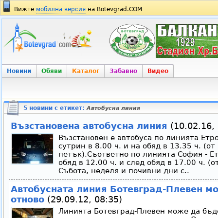
Вижте
мобилна версия
на Botevgrad.COM
Новини
Обяви
Каталог
Забавно
Видео
5 новини с етикет:
Автобусна линия
Възстановена автобусна линия
(10.02.16, 
Възстановен е автобуса по линията Етро
сутрин в 8.00 ч. и на обяд в 13.35 ч. (о
петък).Съответно по линията София - Ет
обяд в 12.00 ч. и след обяд в 17.00 ч. (
Събота, неделя и почивни дни с..
Автобусната линия Ботевград-Плевен м
отново
(29.09.12, 08:35)
Линията Ботевград-Плевен може да бъде