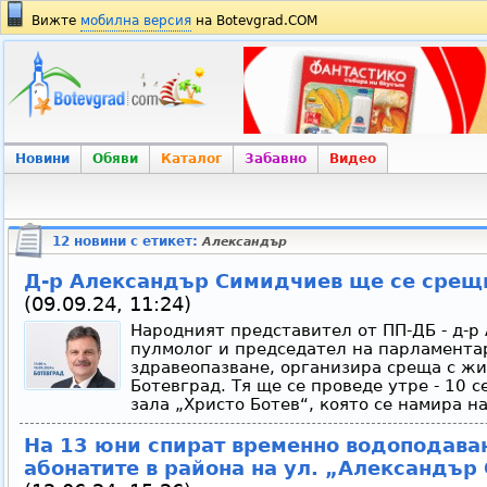
Вижте
мобилна версия
на Botevgrad.COM
Новини
Обяви
Каталог
Забавно
Видео
12 новини с етикет:
Александър
Д-р Александър Симидчиев ще се срещн
(09.09.24, 11:24)
Народният представител от ПП-ДБ - д-р
пулмолог и председател на парламента
здравеопазване, организира среща с ж
Ботевград. Тя ще се проведе утре - 10 с
зала „Христо Ботев“, която се намира на
На 13 юни спират временно водоподаван
абонатите в района на ул. „Александър