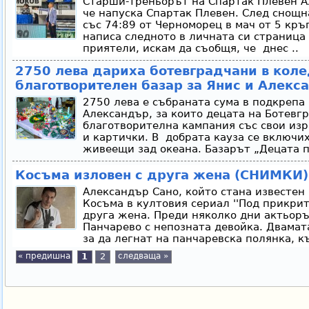
Старши-треньорът на Спартак Плевен А
че напуска Спартак Плевен. След снощн
със 74:89 от Черноморец в мач от 5 кръ
написа следното в личната си страница
приятели, искам да съобщя, че днес ..
2750 лева дариха ботевградчани в кол
благотворителен базар за Янис и Алекс
2750 лева е събраната сума в подкрепа
Александър, за които децата на Ботевг
благотворителна кампания със свои из
и картички. В добрата кауза се включих
живеещи зад океана. Базарът „Децата п
Косъма изловен с друга жена (СНИМКИ)
Александър Сано, който стана известен 
Косъма в култовия сериал ''Под прикрити
друга жена. Преди няколко дни актьоръ
Панчарево с непозната девойка. Двамат
за да легнат на панчаревска полянка, къ
« предишна
1
2
следваща »