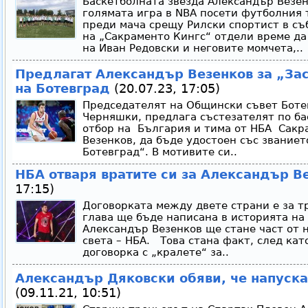
Баскетболната звезда Александър Везенк
голямата игра в NBA посети футболния 
преди мача срещу Рилски спортист в съ
на „Сакраменто Кингс“ отдели време да
на Иван Редовски и неговите момчета,..
Предлагат Александър Везенков за „З
на Ботевград
(20.07.23, 17:05)
Председателят на Общински съвет Ботев
Черняшки, предлага състезателят по б
отбор на България и тима от НБА Сакр
Везенков, да бъде удостоен със звание
Ботевград“. В мотивите си..
НБА отваря вратите си за Александър В
17:15)
Договорката между двете страни е за т
глава ще бъде написана в историята на
Александър Везенков ще стане част от 
света – НБА. Това стана факт, след кат
договорка с „кралете“ за..
Александър Дяковски обяви, че напуска
(09.11.21, 10:51)