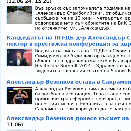
(12.06.24, 15:26)
Във връзка със започналата подмяна на
„Александър Стамболийски“, от общинс
съобщиха, че на 13 юни – четвъртък, в
водоподаването към абонатите на ВиК 
на отсечките: ул. „Александър..
Кандидатът на ПП-ДБ д-р Александър 
лектор в престижна конференция за здр
Водачът на листата на ПП-ДБ за София 
Симидчиев ще бъде лектор на едно от 
областта на здравеопазването в Българ
Healthcare Summit 2024 – Здравеопазва
лидерите в здравния сектор на 5 юни. В
Александър Везенков остава в Сакрамен
Александър Везенков няма да смени отб
баскетболна асоциация. Това стана ясно
приключи трансферният прозорец в лиг
полезният играч в Евролигата запази по
Сакраменто. Той дори успя да се завърне
Александър Везенков донесе късмет на
11:06)