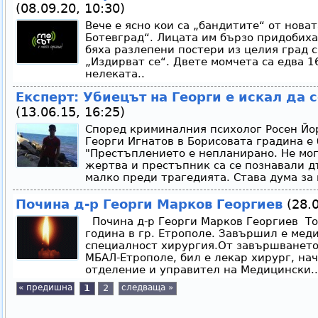
(08.09.20, 10:30)
Вече е ясно кои са „бандитите“ от нова
Ботевград“. Лицата им бързо придобиха
бяха разлепени постери из целия град 
„Издирват се“. Двете момчета са едва 1
нелеката..
Експерт: Убиецът на Георги е искал да
(13.06.15, 16:25)
Според криминалния психолог Росен Йо
Георги Игнатов в Борисовата градина е 
"Престъплението е непланирано. Не мог
жертва и престъпник са се познавали д
малко преди трагедията. Става дума за 
Почина д-р Георги Марков Георгиев
(28.0
Почина д-р Георги Марков Георгиев То
година в гр. Етрополе. Завършил е мед
специалност хирургия.От завършването 
МБАЛ-Етрополе, бил е лекар хирург, на
отделение и управител на Медицински..
« предишна
1
2
следваща »