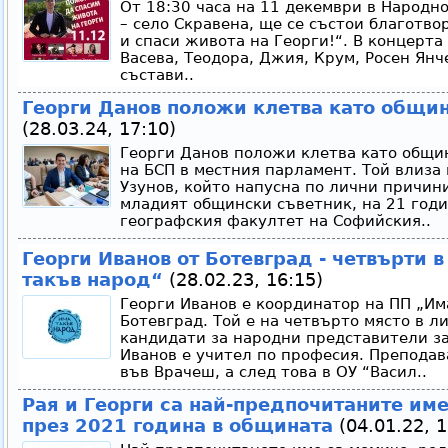
От 18:30 часа на 11 декември в Народн
– село Скравена, ще се състои благотв
и спаси живота на Георги!“. В концерт
Васева, Теодора, Джия, Крум, Росен Янч
състави..
Георги Данов положи клетва като общи
(28.03.24, 17:10)
Георги Данов положи клетва като общи
на БСП в местния парламент. Той влиза
Узунов, който напусна по лични причини
младият общински съветник, на 21 годин
географския факултет на Софийския..
Георги Иванов от Ботевград - четвърти в
такъв народ“
(28.02.23, 16:15)
Георги Иванов е координатор на ПП „Им
Ботевград. Той е на четвърто място в л
кандидати за народни представители з
Иванов е учител по професия. Преподав
във Врачеш, а след това в ОУ “Васил..
Рая и Георги са най-предпочитаните им
през 2021 година в общината
(04.01.22, 1