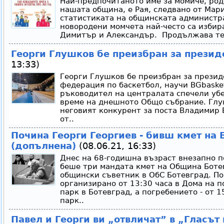
Най-предпочитаното име за момиче, род
нашата община, е Рая, следвано от Мари
статистиката на общинската администр
новородени момчета най-често са избир
Димитър и Александър. Продължава тен
Георги Глушков бе преизбран за презид
13:33)
Георги Глушков бе преизбран за презид
федерация по баскетбол, научи BGbaske
ръководител на централата спечели уб
време на днешното Общо събрание. Глуш
неговият конкурент за поста Владимир 
от..
Почина Георги Георгиев - бивш кмет на 
(допълнена)
(08.06.21, 16:33)
Днес на 68-годишна възраст внезапно п
беше три мандата кмет на Община Боте
общински съветник в ОбС Ботевград. По
организирано от 13:30 часа в Дома на 
парк в Ботевград, а погребението - от 
парк..
Павел и Георги ви „отвличат” в „Гласът