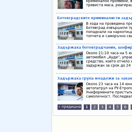
криминално проявени, в
тревиста маса, реагира
Ботевградските криминалисти задъ
В хода на проведена пр
Ботевград извършили про
попаднали на наркотици
топчета и саморъчно сви
Задържаха ботевградчанин, шофир
Около 21:10 часа на 5 ю
автомобил „Ауди“, упра
средство, което отчело
задържан за срок до 24 
Задържаха група младежи за закан
Около 23 часа на 14 юн
автопатрул на РУ-Етроп
Униформените пристъпил
самоличност. Последвал 
« предишна
1
2
3
4
5
6