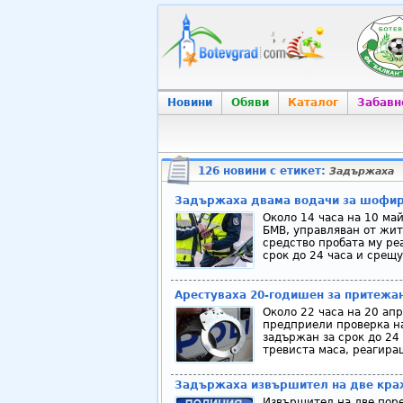
Новини
Обяви
Каталог
Забавн
126 новини с етикет:
Задържаха
Задържаха двама водачи за шофира
Около 14 часа на 10 май
БМВ, управляван от жит
средство пробата му ре
срок до 24 часа и срещу
Арестуваха 20-годишен за притежан
Около 22 часа на 20 ап
предприели проверка н
задържан за срок до 24 
тревиста маса, реагиращ
Задържаха извършител на две кра
Извършител на две поре