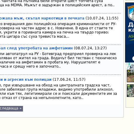
 чантата на пътника били открити шест топчета суха
ща на MDMA. Мъжът е задържан в полицейския арест, а по..
ржаха мъж, скътал наркотици в печката
(10.07.24, 11:55)
ез вчерашния ден полицейска операция криминалисти от РУ-
верка на частен адрес в с. Новачене. В една от стаите те
, укрити в горивната камера на печка на твърдо гориво:
та цигара със суха тревиста маса,..
ал след употребата на амфетамин
(08.07.24, 13:27)
ли автопатрул на РУ - Ботевград предприел проверка на лек
вляван от жител на града. Водачът бил тестван с техническо
 наличие на амфетамин в пробата му. Нарушителят е
часа и срещу него е започнато..
и и агресия към полицаи
(17.06.24, 11:57)
и, при извършване на обход на централната градска част,
оле забелязал група младежи, видимо употребили алкохол.
и към тях, легитимирали се и поискали документите им за
отказ от страна на непълнолетните, като..
следваща »