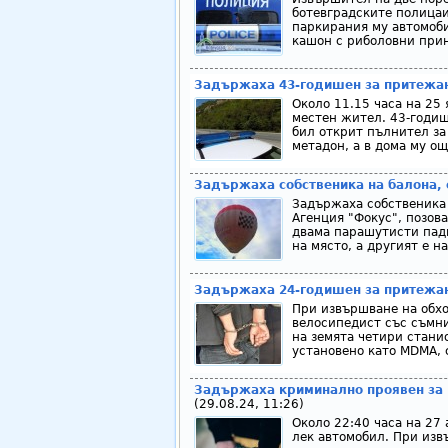
ботевградските полицаи
паркирания му автомоби
кашон с риболовни прин
Задържаха 43-годишен за притежан
Около 11.15 часа на 25
местен жител. 43-годиш
бил открит пълнител за
метадон, а в дома му ощ
Задържаха собственика на балона, 
Задържаха собственика 
Агенция "Фокус", позов
двама парашутисти падн
на място, а другият е н
Задържаха 24-годишен за притежан
При извършване на обхо
велосипедист със съмн
на земята четири стани
установено като MDMA, с
Задържаха криминално проявен за 
(29.08.24, 11:26)
Около 22:40 часа на 27
лек автомобил. При изв