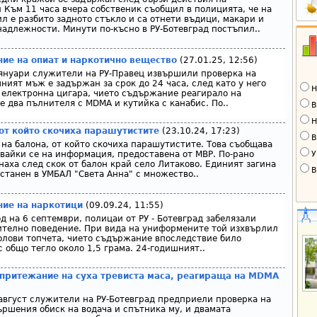
 Към 11 часа вчера собственик съобщил в полицията, че на
л е разбито задното стъкло и са отнети въдици, макари и
адлежности. Минути по-късно в РУ-Ботевград постъпил..
ие на опиат и наркотично вещество
(27.01.25, 12:56)
 януари служители на РУ-Правец извършили проверка на
ният мъж е задържан за срок до 24 часа, след като у него
Н
 електронна цигара, чието съдържание реагирало на
е два пълнителя с MDMA и кутийка с канабис. По..
В
Н
от който скочиха парашутистите
(23.10.24, 17:23)
В
на балона, от който скочиха парашутистите. Това съобщава
У
авайки се на информация, предоставена от МВР. По-рано
аха след скок от балон край село Литаково. Единият загина
В
астанен в УМБАЛ "Света Анна" с множество..
ие на наркотици
(09.09.24, 11:55)
д на 6 септември, полицаи от РУ - Ботевград забелязали
ително поведение. При вида на униформените той изхвърлил
олови топчета, чието съдържание впоследствие било
 общо тегло около 1,5 грама. 24-годишният..
притежание на суха тревиста маса, реагираща на MDMA
 август служители на РУ-Ботевград предприели проверка на
ършения обиск на водача и спътника му, и двамата