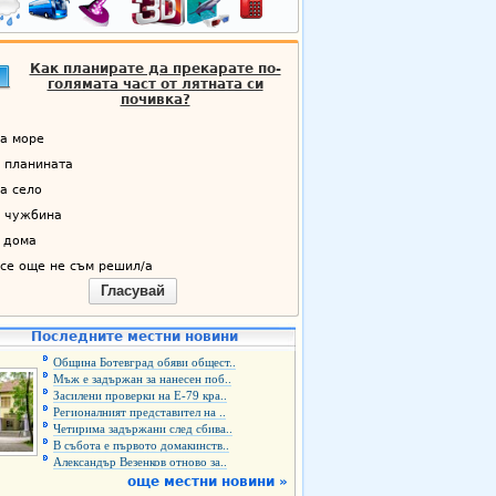
Как планирате да прекарате по-
голямата част от лятната си
почивка?
а море
 планината
а село
 чужбина
 дома
се още не съм решил/а
Гласувай
Последните местни новини
Община Ботевград обяви общест..
Мъж е задържан за нанесен поб..
Засилени проверки на Е-79 кра..
Регионалният представител на ..
Четирима задържани след сбива..
В събота е първото домакинств..
Александър Везенков отново за..
още местни новини »