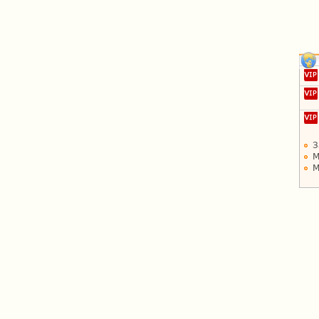
З
М
М