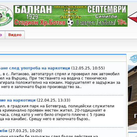
о
Видео
не след употреба на наркотици
(12.05.25, 10:55)
, в с. Литаково, автопатрул спрял и проверил лек автомобил
ел на Вършец. При тестването на водача с техническо
агирала положително на кокаин. Нарушителят е задържан за
 него е започнато бързо производство за..
ие на наркотици
(22.04.25, 13:33)
рил, в градския парк на Ботевград, полицейски служители
а криминално проявен местен жител. 20-годишният е
часа, след като у него било открито пликче с 5 грама
а на канабис. Срещу него е започнато бързо..
жби
(27.03.25, 10:20)
дни кражби бе задържан след бързи действия на