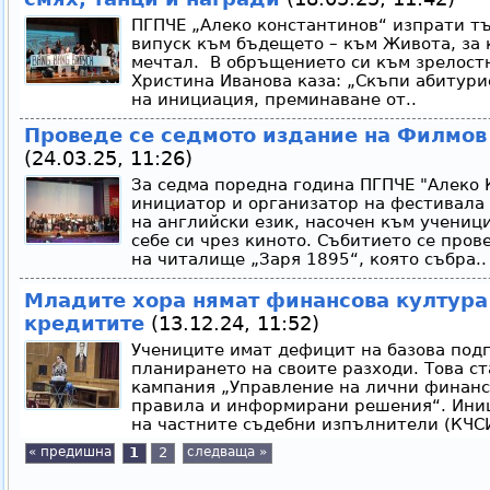
ПГПЧЕ „Алеко константинов“ изпрати 
випуск към бъдещето – към Живота, за к
мечтал. В обръщението си към зрелост
Христина Иванова каза: „Скъпи абитури
на инициация, преминаване от..
Проведе се седмото издание на Филмов
(24.03.25, 11:26)
За седма поредна година ПГПЧЕ "Алеко 
инициатор и организатор на фестивала
на английски език, насочен към ученици
себе си чрез киното. Събитието се пров
на читалище „Заря 1895“, която събра..
Младите хора нямат финансова култура 
кредитите
(13.12.24, 11:52)
Учениците имат дефицит на базова подг
планирането на своите разходи. Това с
кампания „Управление на лични финанс
правила и информирани решения“. Иниц
на частните съдебни изпълнители (КЧСИ)
« предишна
1
2
следваща »