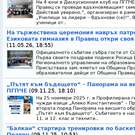
На 4 юни в Дискусионния клуб на ПГПЧЕ
Правец се проведе вдъхновяващият сем
Действай уверено.“, организиран в рам
„Училище за лидери – Вдъхнови (се)!“. 
ученици от..
На тържествена церемония навръх патр
Езиковата гимназия в Правец откри сво
(11.05.26, 18:55)
Официалното събитие събра гости от Со
Първа своите поздрави поднесе Росица 
Регионалното управление на образовани
Присъстваха зам.-кметът на Община Пр
образователни дейци от Община Правец,
„Пътят към бъдещето“ – Панорама на в
ПГПЧЕ
(09.11.25, 18:10)
На 25 ноември 2025 г. в Профилирана г
чужди езици „Алеко Константинов“ – Пр
втората поред Панорама на висшето обр
„Пътят към бъдещето“. Събитието е нас
11. и 12. клас и техните..
"Балкан“ стартира тренировки по баске
Правец
(09.11.25, 10:53)