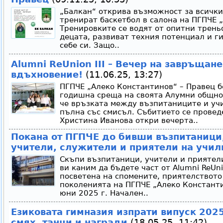
„Балкан“ открива възможност за всички
тренират баскетбол в салона на ПГПЧЕ 
Тренировките се водят от опитни трень
децата, развиват техния потенциал и ги
себе си. Защо..
Alumni ReUnion III – Вечер на завръщане
вдъхновение!
(11.06.25, 13:27)
ПГПЧЕ „Алеко Константинов“ – Правец 
годишна среща на своята Алумни общнос
че връзката между възпитаниците и уч
пълна със смисъл. Събитието се провед
Христина Иванова откри вечерта..
Покана от ПГПЧЕ до бивши възпитаници
учители, служители и приятели на учи
Скъпи възпитаници, учители и приятели
ви каним да бъдете част от Alumni ReUnio
посветена на спомените, приятелството
поколенията на ПГПЧЕ „Алеко Константин
юни 2025 г. Начален..
Езиковата гимназия изпрати випуск 2025
смях, танци и награди
(18.05.25, 11:42)