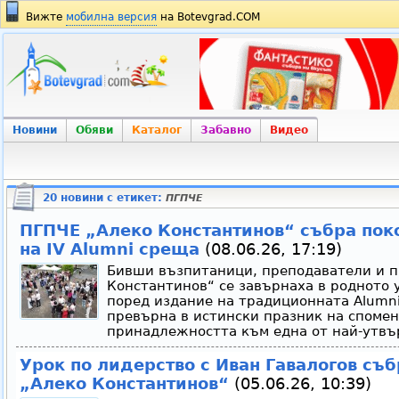
Вижте
мобилна версия
на Botevgrad.COM
Новини
Обяви
Каталог
Забавно
Видео
20 новини с етикет:
ПГПЧЕ
ПГПЧЕ „Алеко Константинов“ събра пок
на IV Alumni среща
(08.06.26, 17:19)
Бивши възпитаници, преподаватели и п
Константинов“ се завърнаха в родното 
поред издание на традиционната Alumni
превърна в истински празник на спомен
принадлежността към една от най-утвъ
Урок по лидерство с Иван Гавалогов съ
„Алеко Константинов“
(05.06.26, 10:39)