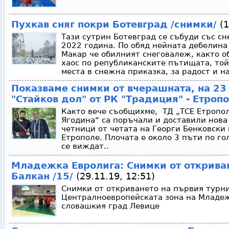
Пухкав сняг покри Ботевград /снимки/
(1
Тази сутрин Ботевград се събуди със с
2022 година. По обяд нейната дебелина
Макар че обилният снеговалеж, както о
хаос по републиканските пътищата, то
места в снежна приказка, за радост и на
Показваме снимки от вчерашната, на 23 
"Стайков дол" от РК "Традиция" - Етроп
Както вече съобщихме, ТД „ТСЕ Етропол
Ягодина“ са поръчали и доставили нова
четници от четата на Георги Бенковски 
Етрополе. Плочата е около 3 пъти по го
се виждат..
Младежка Евролига: Снимки от откриван
Балкан /15/
(29.11.19, 12:51)
Снимки от откриването на първия турни
Централноевропейската зона на Младеж
словашкия град Левице