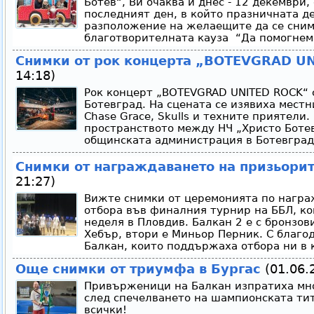
Ботев“, Ви очаква и днес - 12 декември, 
последният ден, в който празничната д
разположение на желаещите да се сним
благотворителната кауза “Да помогнем 
Снимки от рок концерта „BOTEVGRAD U
14:18)
Рок концерт „BOTEVGRAD UNITED ROCK“ с
Ботевград. На сцената се изявиха местн
Chase Grace, Skulls и техните приятели.
пространството между НЧ „Христо Ботев
общинската администрация в Ботевград.
Снимки от награждаването на призьорит
21:27)
Вижте снимки от церемонията по награ
отбора във финалния турнир на ББЛ, ко
неделя в Пловдив. Балкан 2 е с бронзо
Хебър, втори е Миньор Перник. С благо
Балкан, които поддържаха отбора ни в 
Още снимки от триумфа в Бургас
(01.06.2
Привърженици на Балкан изпратиха мно
след спечелването на шампионската тит
всички!