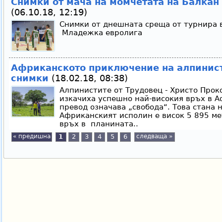
Снимки от мача на момчетата на Балкан
(06.10.18, 12:19)
Снимки от днешната среща от турнира в
Младежка евролига
Африканското приключение на алпинист
снимки
(18.02.18, 08:38)
Алпинистите от Трудовец - Христо Прок
изкачиха успешно най-високия връх в Аф
превод означава „свобода“. Това стана 
Африканският исполин е висок 5 895 ме
връх в планината..
« предишна
1
2
3
4
5
6
следваща »