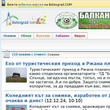
Вижте
мобилна версия
на Botevgrad.COM
Новини
Обяви
Каталог
Забавно
Видео
210 новини с етикет:
Снимки
Ехо от туристическия преход в Ржана п
Туристическият преход в Ржана планина
какво споделиха организаторите - ТД "
Слънце, загадъчна мъгла, топъл, но и 
ни застигна. А и по-добре. Защото сним
колоритни, за да предадем към вас, мил
Коледният кът за снимки, изработен от 
очаква и днес!
(12.12.24, 10:10)
Коледният кът за снимки, аранжиран п