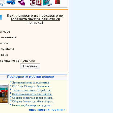
Как планирате да прекарате по-
голямата част от лятната си
почивка?
а море
 планината
а село
 чужбина
 дома
се още не съм решил/а
Гласувай
Последните местни новини
Две първи места за състезател..
От 10 до 13 август: Временни ..
Технологии с кауза: 3D работи..
Нова възможност за местния би..
Община Ботевград търси специа..
Община Ботевград обяви общест..
Балкан загуби нещастно у дома..
още местни новини »