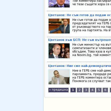
Той коментира насъбрал
че тези същите хора се 
Цветанов: Не съм готов да подам о
Не съм готов да подам о
председателят на ГЕРБ 
от ръководството на па
група на партията. На в
Цветанов към БСП: Не съм вътрешен
Не съм министър на вът
симпатизанти и членове 
обсъдим. Това каза в к
на Novini.bg. той комен
Цветанов: Ние сме най-демократич
Ние в ГЕРБ сме най-дем
парламента, предаде ре
на ГЕРБ коментира оста
Понякога се случват так
« предишна
1
2
3
4
5
6