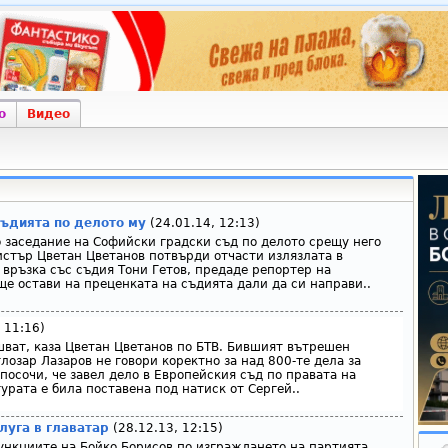
о
Видео
съдията по делото му
(24.01.14, 12:13)
 заседание на Софийски градски съд по делото срещу него
стър Цветан Цветанов потвърди отчасти излязлата в
връзка със съдия Тони Гетов, предаде репортер на
е ще остави на преценката на съдията дали да си направи..
 11:16)
ват, каза Цветан Цветанов по БТВ. Бившият вътрешен
лозар Лазаров не говори коректно за над 800-те дела за
посочи, че завел дело в Европейския съд по правата на
урата е била поставена под натиск от Сергей..
слуга в главатар
(28.12.13, 12:15)
ункциите на Бойко Борисов по изграждането на партията.