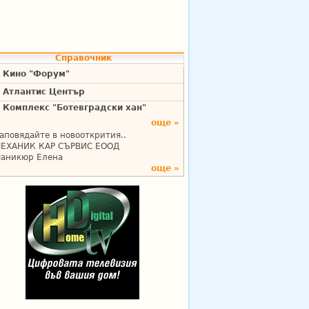
Справочник
Кино "Форум"
Атлантис Център
Комплекс "Ботевградски хан"
още »
аповядайте в новооткрития..
ЕХАНИК КАР СЪРВИС ЕООД
аникюр Елена
още »