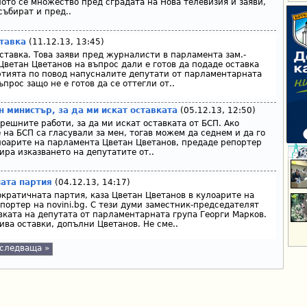
ото се множество пред сградата на Нова телевизия и заяви,
събират и пред..
ставка
(11.12.13, 13:45)
ставка. Това заяви пред журналисти в парламента зам.-
Цветан Цветанов на въпрос дали е готов да подаде оставка
ртията по повод напусналите депутати от парламентарната
ъпрос защо не е готов да се оттегли от..
 министър, за да ми искат оставката
(05.12.13, 12:50)
решните работи, за да ми искат оставката от БСП. Ако
на БСП са гласували за мен, тогав можем да седнем и да го
улоарите на парламента Цветан Цветанов, предаде репортер
тира изказването на депутатите от..
ната партия
(04.12.13, 14:17)
ократичната партия, каза Цветан Цветанов в кулоарите на
портер на novini.bg. С тези думи заместник-председателят
вката на депутата от парламентарната група Георги Марков.
ива оставки, допълни Цветанов. Не сме..
следваща »