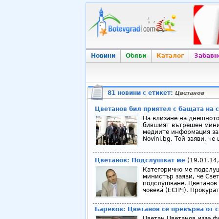
Новини
Обяви
Каталог
Забавн
81 новини с етикет:
Цветанов
Цветанов бил приятел с бащата на 
На влизане на днешното
бившият вътрешен мини
медиите информация за 
Novini.bg. Той заяви, ч
Цветанов: Подслушват ме
(19.01.14,
Категорично ме подслуш
министър заяви, че Свет
подслушване. Цветанов 
човека (ЕСПЧ). Прокурат
Бареков: Цветанов се превърна от 
Цветан Цветанов иззе ф