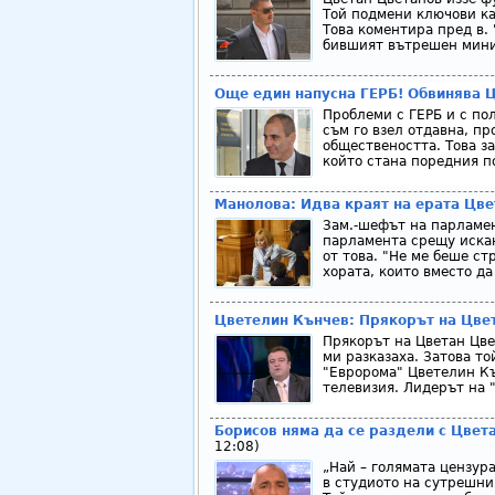
Той подмени ключови ка
Това коментира пред в.
бившият вътрешен минис
Още един напусна ГЕРБ! Обвинява 
Проблеми с ГЕРБ и с по
съм го взел отдавна, пр
обществеността. Това з
който стана поредния п
Манолова: Идва краят на ерата Цв
Зам.-шефът на парламен
парламента срещу искане
от това. "Не ме беше ст
хората, които вместо да
Цветелин Кънчев: Прякорът на Цве
Прякорът на Цветан Цве
ми разказаха. Затова то
"Евророма" Цветелин Къ
телевизия. Лидерът на 
Борисов няма да се раздели с Цвет
12:08)
„Най – голямата цензура
в студиото на сутрешни