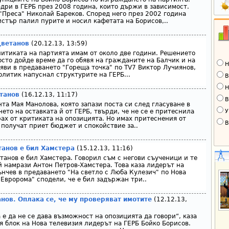
дри в ГЕРБ през 2008 година, които държи в зависимост.
 "Преса" Николай Бареков. Според него през 2002 година
тър палил пурите и носил кафетата на Борисов,..
Цветанов
(20.12.13, 13:59)
литиката на партията имам от около две години. Решението
осто дойде време да го обявя на гражданите на Балчик и на
Н
аяви в предаването "Гореща точка" по TV7 Виктор Лучиянов,
олитик напуснал структурите на ГЕРБ...
В
Н
етанов
(16.12.13, 11:17)
В
та Мая Манолова, която запази поста си след гласуване в
У
то на оставката й от ГЕРБ, твърди, че не се е притеснила
рах от критиката на опозицията. Но имах притеснения от
В
 получат приет бюджет и спокойствие за..
танов е бил Хамстера
(15.12.13, 11:16)
танов е бил Хамстера. Говорил съм с негови съученици и те
й намрази Антон Петров-Хамстера. Това каза лидерът на
нчев в предаването "На светло с Люба Кулезич" по Нова
"Евророма" сподели, че е бил задържан три..
анов. Оплака се, че му проверяват имотите
(12.12.13,
 е да не се дава възможност на опозицията да говори“, каза
я блок на Нова телевизия лидерът на ГЕРБ Бойко Борисов.