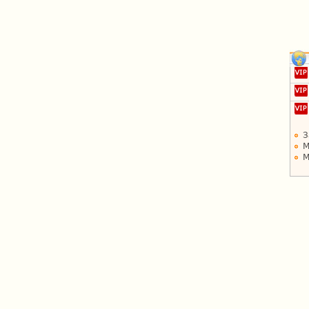
З
М
М