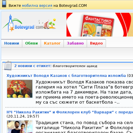
Вижте
мобилна версия
на Botevgrad.COM
Новини
Обяви
Каталог
Забавно
Видео
2 новини с етикет:
благотворителен щанд
Художникът Володя Казаков с благотворителна изложба
(03
Художникът Володя Казаков показва сво
галерия на хотел “Сити Плаза“в ботевг
изложбата на 7 декември. На тази дата
ни приема името на поета-революционе
му са със сюжети от баскетбола –..
НЧ “Никола Ракитин“ и Фолклорен клуб “Варвари“ с поредн
(20.11.24, 19:57)
Традиция стана, по повод събора на сел
читалище “Никола Ракитин“ и Фолклоре
организират благотворителен базар. Съ