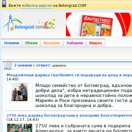
Вижте
мобилна версия
на Botevgrad.COM
Новини
Обяви
Каталог
Забавно
Видео
2 новини с етикет:
дариха
Младоженци дариха сватбените си подаръци на деца в нер
14:40)
Младо семейство от Ботевград, вдъхнов
добри дела“, избра нетрадиционен подар
шоколад за дете в неравностойно полож
Мариян и Роси призоваха своите гости 
шоколад за благородна и добра..
2750 лева дариха ботевградчани в коледния благотворителе
(18.12.17, 14:43)
2750 лева е събраната сума в подкрепа
Александър, за които децата на Ботевг