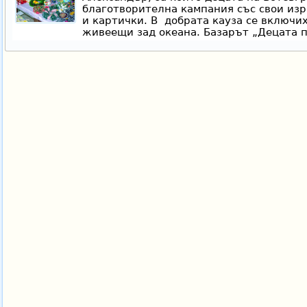
благотворителна кампания със свои из
и картички. В добрата кауза се включих
живеещи зад океана. Базарът „Децата п