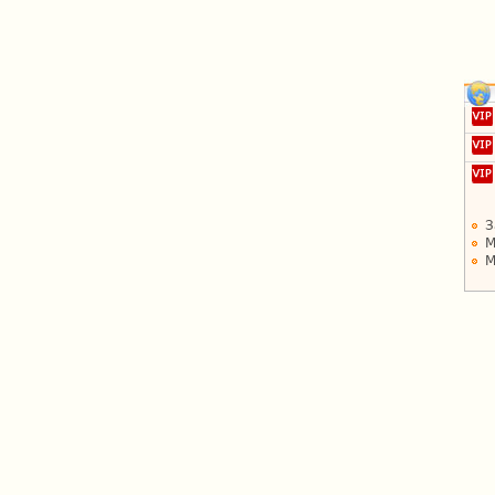
З
М
М