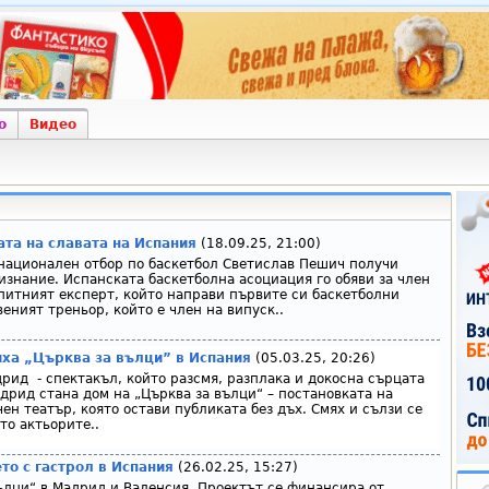
о
Видео
та на славата на Испания
(18.09.25, 21:00)
национален отбор по баскетбол Светислав Пешич получи
изнание. Испанската баскетболна асоциация го обяви за член
Опитният експерт, който направи първите си баскетболни
еният треньор, който е член на випуск..
ха „Църква за вълци” в Испания
(05.03.25, 20:26)
дрид - спектакъл, който разсмя, разплака и докосна сърцата
дрид стана дом на „Църква за вълци“ – постановката на
н театър, която остави публиката без дъх. Смях и сълзи се
то актьорите..
о с гастрол в Испания
(26.02.25, 15:27)
ълци“ в Мадрид и Валенсия. Проектът се финансира от