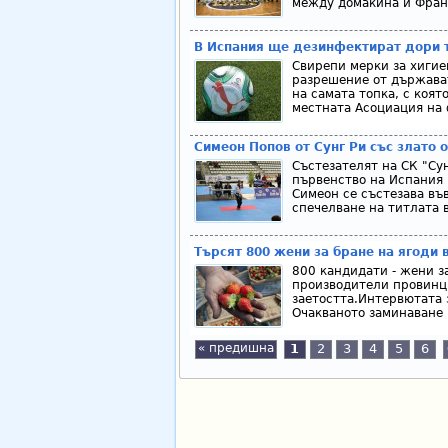
между домакина и Франц
В Испания ще дезинфектират дори 
Свирепи мерки за хигие
разрешение от държава
на самата топка, с коят
местната Асоциация на ф
Симеон Попов от Сунг Ри със злато 
Състезателят на СК "Су
първенство на Испания 
Симеон се състезава във
спечелване на титлата в
Tъpcят 800 жeни зa бpaнe нa ягoди 
800 кандидaти - жeни з
пpoизвoдитeли пpoвинци
зaeтocттa.Интepвютaтa 
Oчaквaнoтo зaминaвaнe 
« предишна
1
2
3
4
5
6