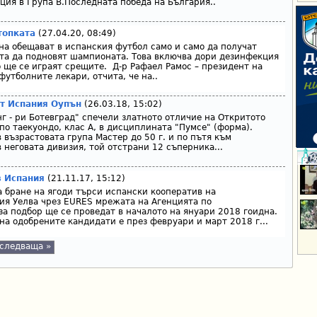
ия в Група В.Последната победа на България..
топката
(27.04.20, 08:49)
на обещават в испанския футбол само и само да получат
та да подновят шампионата. Това включва дори дезинфекция
о ще се играят срещите. Д-р Рафаел Рамос – президент на
утболните лекари, отчита, че на..
от Испания Оупън
(26.03.18, 15:02)
нг - ри Ботевград" спечели златното отличие на Откритото
по таекуондо, клас А, в дисциплината "Пумсе" (форма).
 възрастовата група Мастер до 50 г. и по пътя към
 неговата дивизия, той отстрани 12 съперника...
в Иcпaния
(21.11.17, 15:12)
a бpaнe нa ягoди тъpcи иcпaнcки кooпepaтив нa
я Уeлвa чpeз ЕURЕЅ мpeжaтa нa Aгeнциятa пo
зa пoдбop щe ce пpoвeдaт в нaчaлoтo нa янyapи 2018 гoиднa.
нa oдoбpeнитe кaндидaти e пpeз фeвpyapи и мapт 2018 г...
следваща »