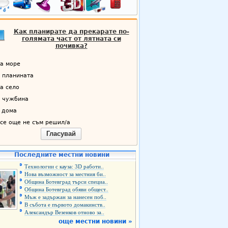
Как планирате да прекарате по-
голямата част от лятната си
почивка?
а море
 планината
а село
 чужбина
 дома
се още не съм решил/а
Гласувай
Последните местни новини
Технологии с кауза: 3D работи..
Нова възможност за местния би..
Община Ботевград търси специа..
Община Ботевград обяви общест..
Мъж е задържан за нанесен поб..
В събота е първото домакинств..
Александър Везенков отново за..
още местни новини »