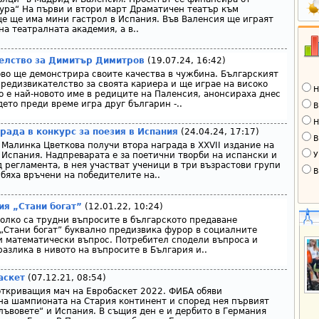
ура“ На първи и втори март Драматичен театър към
е ще има мини гастрол в Испания. Във Валенсия ще играят
на театралната академия, а в..
елство за Димитър Димитров
(19.07.24, 16:42)
о ще демонстрира своите качества в чужбина. Българският
редизвикателство за своята кариера и ще играе на високо
Н
о е най-новото име в редиците на Паленсия, анонсираха днес
ето преди време игра друг българин -..
В
Н
рада в конкурс за поезия в Испания
(24.04.24, 17:17)
В
 Малинка Цветкова получи втора награда в XXVII издание на
У
в Испания. Надпреварата е за поетични творби на испански и
 регламента, в нея участват ученици в три възрастови групи
В
бяха връчени на победителите на..
ия „Стани богат”
(12.01.22, 10:24)
олко са трудни въпросите в българското предаване
„Стани богат” буквално предизвика фурор в социалните
 математически въпрос. Потребител сподели въпроса и
разлика в нивото на въпросите в България и..
аскет
(07.12.21, 08:54)
откриващия мач на Евробаскет 2022. ФИБА обяви
на шампионата на Стария континент и според нея първият
лъвовете“ и Испания. В същия ден е и дербито в Германия