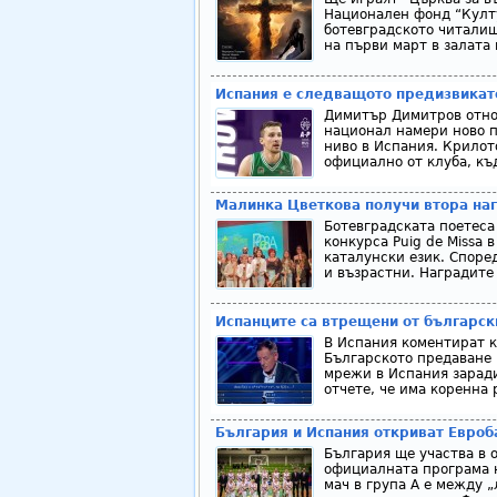
Национален фонд “Култ
ботевградското читалищ
на първи март в залата 
Испания е следващото предизвикат
Димитър Димитров отнов
национал намери ново п
ниво в Испания. Крилот
официално от клуба, къд
Малинка Цветкова получи втора наг
Ботевградската поетеса
конкурса Puig de Missa 
каталунски език. Според
и възрастни. Наградите 
Испанците са втрещени от българск
В Испания коментират к
Българското предаване 
мрежи в Испания заради
отчете, че има коренна 
България и Испания откриват Евроб
България ще участва в 
официалната програма 
мач в група А е между „