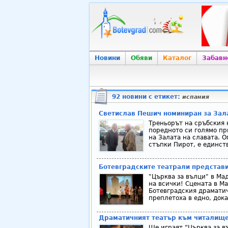
Новини
Обяви
Каталог
Забавн
92 новини с етикет:
испания
Светислав Пешич номиниран за Зала
Треньорът на сръбския 
поредното си голямо пр
на Залата на славата. 
стъпки Пирот, е единств
Ботевградските театрали представи
"Църква за вълци" в Ма
на всички! Сцената в Ма
Ботевградския драматиче
преплетоха в едно, дока
Драматичният театър към читалищет
Ще играят “Църква за в