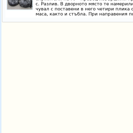
с. Разлив. В дворното място те намерил
чувал с поставени в него четири плика 
маса, както и стъбла. При направения п