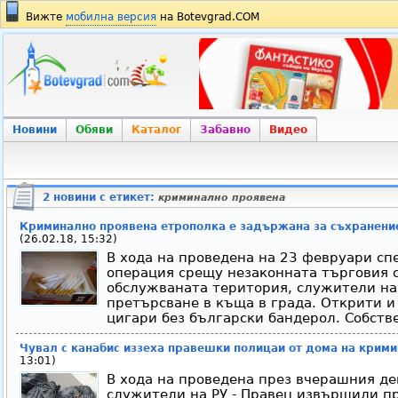
Вижте
мобилна версия
на Botevgrad.COM
Новини
Обяви
Каталог
Забавно
Видео
2 новини с етикет:
криминално проявена
Криминално проявена етрополка е задържана за съхранени
(26.02.18, 15:32)
В хода на проведена на 23 февруари с
операция срещу незаконната търговия с
обслужваната територия, служители на
претърсване в къща в града. Открити и
цигари без български бандерол. Собстве
Чувал с канабис иззеха правешки полицаи от дома на крим
13:01)
В хода на проведена през вчерашния д
служители на РУ - Правец извършили пр