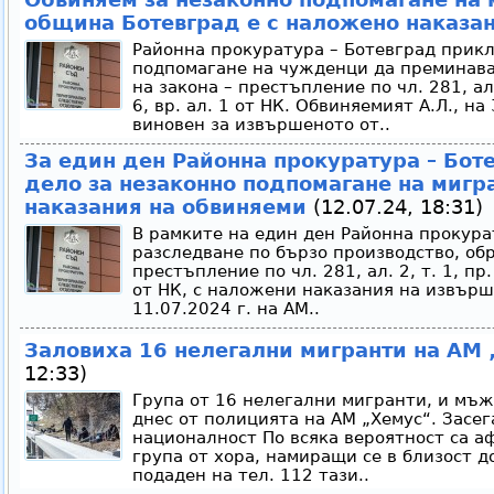
община Ботевград е с наложено наказа
Районна прокуратура – Ботевград прикл
подпомагане на чужденци да преминава
на закона – престъпление по чл. 281, ал. 2,
6, вр. ал. 1 от НК. Обвиняемият А.Л., на
виновен за извършеното от..
За един ден Районна прокуратура – Бо
дело за незаконно подпомагане на мигр
наказания на обвиняеми
(12.07.24, 18:31)
В рамките на един ден Районна прокура
разследване по бързо производство, об
престъпление по чл. 281, ал. 2, т. 1, пр. 1
от НК, с наложени наказания на извърш
11.07.2024 г. на АМ..
Заловиха 16 нелегални мигранти на АМ
12:33)
Група от 16 нелегални мигранти, и мъж
днес от полицията на АМ „Хемус“. Засег
националност По всяка вероятност са а
група от хора, намиращи се в близост д
подаден на тел. 112 тази..