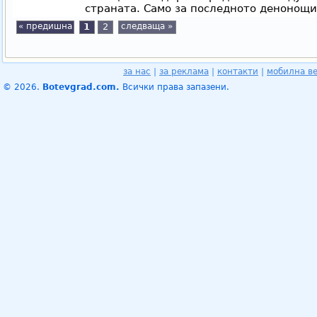
страната. Само за последното денонощи
« предишна
1
2
следваща »
за нас
|
за реклама
|
контакти
|
мобилна в
© 2026.
Botevgrad.com.
Всички права запазени.