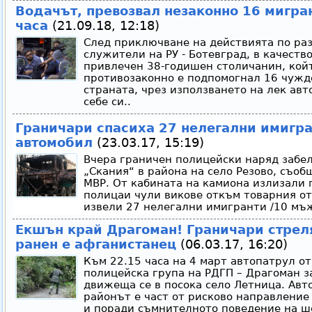
Водачът, превозвал незаконно 16 мигра
часа
(21.09.18, 12:18)
След приключване на действията по раз
служители на РУ - Ботевград, в качеств
привлечен 38-годишен столичанин, кой
противозаконно е подпомогнал 16 чужд
страната, чрез използването на лек авт
себе си..
Граничари спасиха 27 нелегални имигра
автомобил
(23.03.17, 15:19)
Вчера граничен полицейски наряд забе
„Скания“ в района на село Резово, съоб
МВР. От кабината на камиона излизали
полицаи чули викове откъм товарния отс
извели 27 нелегални имигранти /10 мъж
Екшън край Драгоман! Граничари стреля
ранен е афганистанец
(06.03.17, 16:20)
Към 22.15 часа на 4 март автопатрул о
полицейска група на РДГП – Драгоман з
движеща се в посока село Летница. Авт
районът е част от рисково направлени
и поради съмнителното поведение на ш