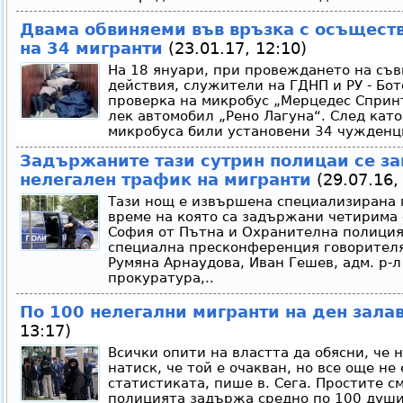
Двама обвиняеми във връзка с осъществ
на 34 мигранти
(23.01.17, 12:10)
На 18 януари, при провеждането на съ
действия, служители на ГДНП и РУ - Бо
проверка на микробус „Мерцедес Сприн
лек автомобил „Рено Лагуна“. След като
микробуса били установени 34 чужденци
Задържаните тази сутрин полицаи се за
нелегален трафик на мигранти
(29.07.16,
Тази нощ е извършена специализирана 
време на която са задържани четирима
София от Пътна и Охранителна полиция.
специална пресконференция говорителя
Румяна Арнаудова, Иван Гешев, адм. р-
прокуратура,..
По 100 нелегални мигранти на ден зала
13:17)
Всички опити на властта да обясни, че 
натиск, че той е очакван, но все още не
статистиката, пише в. Сега. Простите см
полицията задържа средно по 100 души