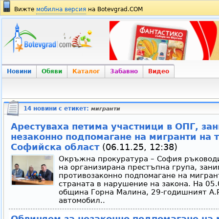
Вижте
мобилна версия
на Botevgrad.COM
Новини
Обяви
Каталог
Забавно
Видео
14 новини с етикет:
мигранти
Арестуваха петима участници в ОПГ, зан
незаконно подпомагане на мигранти на 
Софийска област
(06.11.25, 12:38)
Окръжна прокуратура – София ръководи
на организирана престъпна група, зани
противозаконно подпомагане на мигран
страната в нарушение на закона. На 05.0
община Горна Малина, 29-годишният А.Р
автомобил..
Обвиняем за незаконно подпомагане на 