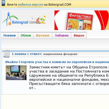
Вижте
мобилна версия
на Botevgrad.COM
Новини
Обяви
Каталог
Забавно
Видео
1 новина с етикет:
национални фондове
Ивайло Георгиев участва в комисия по европейски и национ
Заместник-кметът на Община Етрополе 
участва в заседание на Постоянната ко
сдружение на общините на Република Б
европейски и национални фондове, мех
Присъстващите бяха запознати с отворе
от..